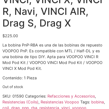
R, Navi, VINCI AIR,
Drag S, Drag X
$
225.00
La bobina PnP-RBA es una de las bobinas de repuesto
VOOPOO PnP. Es compatible con MTL / Half-DL y es
una bobina de tipo DIY. Apta para VOOPOO VINCI R
Mod Pod Kit / VOOPOO VINCI Mod Pod Kit / VOOPOO
VINCI X Mod Pod Kit.
Contenido: 1 Pieza
Out of stock
SKU:
01590
Categories:
Refacciones y Accesorios
,
Resistencias (Coils)
,
Resistencias Voopoo
Tags:
bobina
,
coil
,
drag
,
pnp
,
rba
,
resistencia
,
vinci
,
voopoo