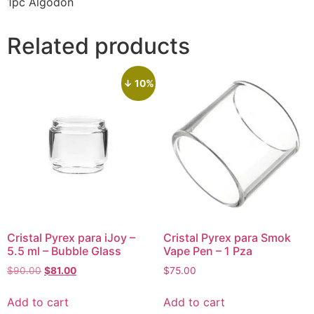
1pc Algodón
Related products
↓ 10%
Cristal Pyrex para iJoy –
Cristal Pyrex para Smok
5.5 ml – Bubble Glass
Vape Pen – 1 Pza
$
90.00
$
81.00
$
75.00
Add to cart
Add to cart