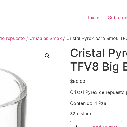
Inicio
Sobre no
 de repuesto
/
Cristales Smok
/ Cristal Pyrex para Smok TF
Cristal Py
TFV8 Big 
$
90.00
Cristal Pyrex de repuest
Contenido: 1 Pza
32 in stock
Add to cart