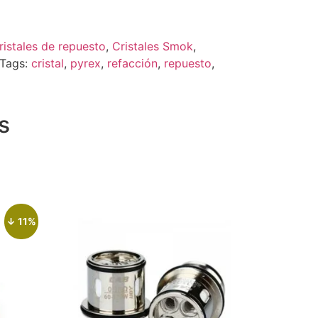
ristales de repuesto
,
Cristales Smok
,
Tags:
cristal
,
pyrex
,
refacción
,
repuesto
,
s
↓ 11%