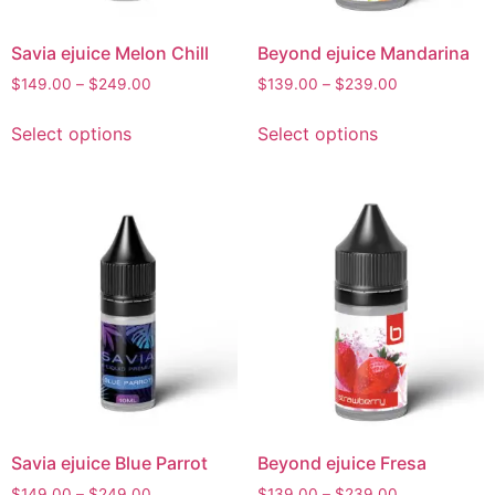
Savia ejuice Melon Chill
Beyond ejuice Mandarina
$
149.00
–
$
249.00
$
139.00
–
$
239.00
Select options
Select options
Savia ejuice Blue Parrot
Beyond ejuice Fresa
$
149.00
–
$
249.00
$
139.00
–
$
239.00