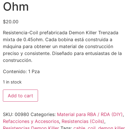
Ohm
$
20.00
Resistencia-Coil prefabricada Demon Killer Trenzada
mixta de 0.45ohm. Cada bobina está construida a
máquina para obtener un material de construcción
preciso y consistente. Diseñado para entusiastas de la
construcción.
Contenido: 1 Pza
1 in stock
Add to cart
SKU:
00980
Categories:
Material para RBA / RDA (DIY)
,
Refacciones y Accesorios
,
Resistencias (Coils)
,
Resistencias Demon Killer
Tags:
cable
,
coil
,
demon killer
,