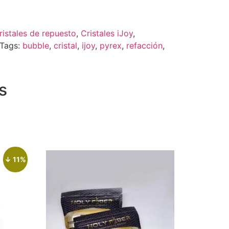
ristales de repuesto
,
Cristales iJoy
,
Tags:
bubble
,
cristal
,
ijoy
,
pyrex
,
refacción
,
s
↓ 11%