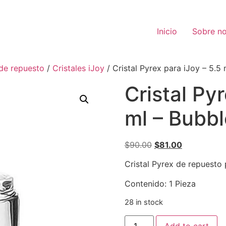
Inicio
Sobre no
 de repuesto
/
Cristales iJoy
/ Cristal Pyrex para iJoy – 5.5
Cristal Py
ml – Bubbl
$
90.00
$
81.00
Cristal Pyrex de repuesto 
Contenido: 1 Pieza
28 in stock
Add to cart