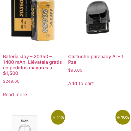
Batería iJoy – 20350 –
Cartucho para iJoy AI – 1
1400 mAh. Llévatela gratis
Pza
en pedidos mayores a
$
90.00
$1,500
$
249.00
Add to cart
Read more
↓ 11%
↓ 10%