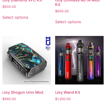
iJoy Diamond VPC Kit
iJoy Limitless RDTA Mod
Kit
$
600.00
$
600.00
Select options
Select options
iJoy Shogun Univ Mod
iJoy Wand Kit
$
990.00
$
1,200.00