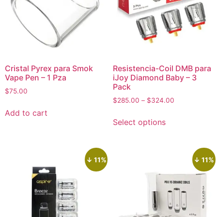
Cristal Pyrex para Smok
Resistencia-Coil DMB para
Vape Pen – 1 Pza
iJoy Diamond Baby – 3
Pack
$
75.00
$
285.00
–
$
324.00
Add to cart
Select options
↓ 11%
↓ 11%