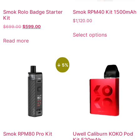
Smok Rolo Badge Starter
Smok RPM40 Kit 1500mAh
Kit
$
1,120.00
$
699.00
$
599.00
Select options
Read more
↓ 5%
Smok RPM80 Pro Kit
Uwell Caliburn KOKO Pod
Kit 520mAh