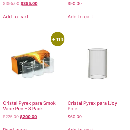
$
395.00
$
355.00
$
90.00
Add to cart
Add to cart
↓ 11%
Cristal Pyrex para Smok
Cristal Pyrex para iJoy
Vape Pen – 3 Pack
Pole
$
225.00
$
200.00
$
60.00
Read more
Add to cart