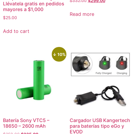
$
332.00
$
299.00
Llévatela gratis en pedidos
mayores a $1,000
Read more
$
25.00
Add to cart
↓ 10%
Batería Sony VTC5 –
Cargador USB Kangertech
18650 – 2600 mAh
para baterías tipo eGo y
EVOD