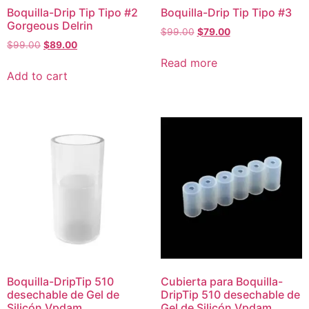
Boquilla-Drip Tip Tipo #2
Boquilla-Drip Tip Tipo #3
Gorgeous Delrin
$
99.00
$
79.00
$
99.00
$
89.00
Read more
Add to cart
Boquilla-DripTip 510
Cubierta para Boquilla-
desechable de Gel de
DripTip 510 desechable de
Silicón Vpdam
Gel de Silicón Vpdam