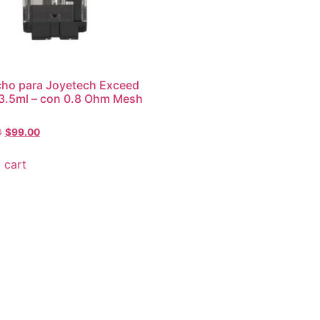
ho para Joyetech Exceed
 3.5ml – con 0.8 Ohm Mesh
0
$
99.00
 cart